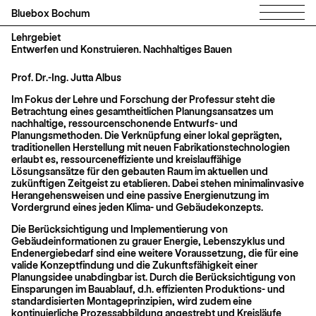
Bluebox Bochum
Lehrgebiet
Entwerfen und Konstruieren. Nachhaltiges Bauen
Prof. Dr.-Ing. Jutta Albus
Im Fokus der Lehre und Forschung der Professur steht die
Betrachtung eines gesamtheitlichen Planungsansatzes um
nachhaltige, ressourcenschonende Entwurfs- und
Planungsmethoden. Die Verknüpfung einer lokal geprägten,
traditionellen Herstellung mit neuen Fabrikationstechnologien
erlaubt es, ressourceneffiziente und kreislauffähige
Lösungsansätze für den gebauten Raum im aktuellen und
zukünftigen Zeitgeist zu etablieren. Dabei stehen minimalinvasive
Herangehensweisen und eine passive Energienutzung im
Vordergrund eines jeden Klima- und Gebäudekonzepts.
Die Berücksichtigung und Implementierung von
Gebäudeinformationen zu grauer Energie, Lebenszyklus und
Endenergiebedarf sind eine weitere Voraussetzung, die für eine
valide Konzeptfindung und die Zukunftsfähigkeit einer
Planungsidee unabdingbar ist. Durch die Berücksichtigung von
Einsparungen im Bauablauf, d.h. effizienten Produktions- und
standardisierten Montageprinzipien, wird zudem eine
kontinuierliche Prozessabbildung angestrebt und Kreisläufe