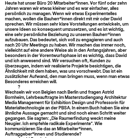
Heute hat unser Büro 20 Mitarbeiter*innen. Vor fünf oder zehn
Jahren waren wir etwas kleiner und es war einfacher, alles
persönlich zu managen. Wenn wir etwas Experimentelles
machen, wollen die Bauherr*innen direkt mit mir oder David
sprechen. Wir müssen sehr klare Vorstellungen entwickeln, um
unsere Ideen so konsequent umzusetzen, und es ist wichtig,
eine sehr persönliche Beziehung zu unseren Bauherr*innen
aufzubauen. Das bedeutet, sich voll zu engagieren und auch
nach 20 Uhr Meetings zu haben. Wir machen das immer noch,
vielleicht auf eine andere Weise als in den Anfangsjahren, aber
besonders in der Vorentwurfsphase ist es wichtig, dass David
und ich anwesend sind. Wir versuchen oft, Kunden zu
überzeugen, indem wir realisierte Projekte besichtigen, die
Ähnlichkeit mit dem haben, was uns vorschwebt. Das ist ein
zusätzlicher Aufwand, den man bringen muss, wenn man etwas
Besonderes erreichen will.
?
Wechseln wir von Belgien nach Berlin und fragen Astrid
Bornheim, Lehrbeauftragte im Masterstudiengang Architektur
Media Management für Exhibition Design und Professorin für
Materialtechnologie an der PBSA. In einem Buch haben Sie eine
ähnliche Aussage gemacht und sind noch einen Schritt weiter
gegangen. Sie sagten: „Die Raumerfindung weckt meine
Neugier. Ich empfehle radikale Experimente“. Wie
kommunizieren Sie das an Mitarbeiter*innen,
Auftraggeber*innen und Studierende?