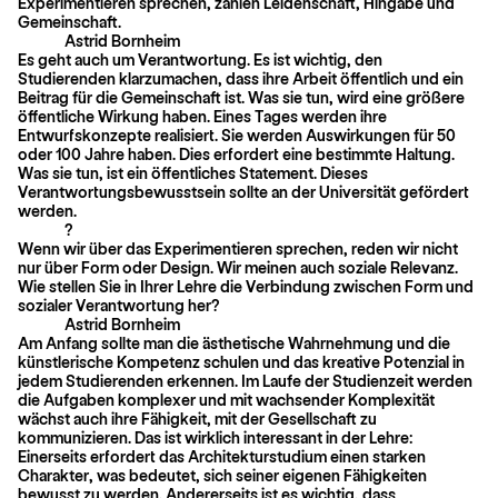
Experimentieren sprechen, zählen Leidenschaft, Hingabe und
Gemeinschaft.
Astrid Bornheim
Es geht auch um Verantwortung. Es ist wichtig, den
Studierenden klarzumachen, dass ihre Arbeit öffentlich und ein
Beitrag für die Gemeinschaft ist. Was sie tun, wird eine größere
öffentliche Wirkung haben. Eines Tages werden ihre
Entwurfskonzepte realisiert. Sie werden Auswirkungen für 50
oder 100 Jahre haben. Dies erfordert eine bestimmte Haltung.
Was sie tun, ist ein öffentliches Statement. Dieses
Verantwortungsbewusstsein sollte an der Universität gefördert
werden.
?
Wenn wir über das Experimentieren sprechen, reden wir nicht
nur über Form oder Design. Wir meinen auch soziale Relevanz.
Wie stellen Sie in Ihrer Lehre die Verbindung zwischen Form und
sozialer Verantwortung her?
Astrid Bornheim
Am Anfang sollte man die ästhetische Wahrnehmung und die
künstlerische Kompetenz schulen und das kreative Potenzial in
jedem Studierenden erkennen. Im Laufe der Studienzeit werden
die Aufgaben komplexer und mit wachsender Komplexität
wächst auch ihre Fähigkeit, mit der Gesellschaft zu
kommunizieren. Das ist wirklich interessant in der Lehre:
Einerseits erfordert das Architekturstudium einen starken
Charakter, was bedeutet, sich seiner eigenen Fähigkeiten
bewusst zu werden. Andererseits ist es wichtig, dass