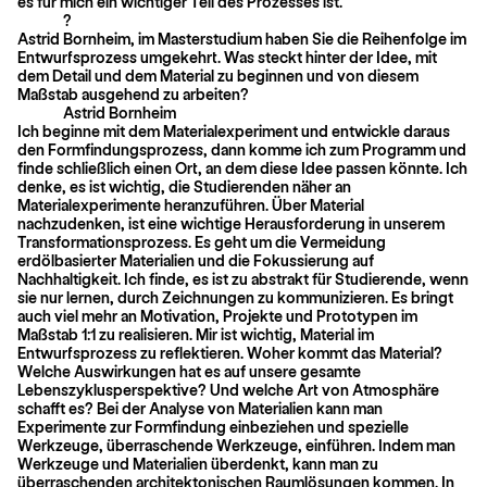
es für mich ein wichtiger Teil des Prozesses ist.
?
Astrid Bornheim, im Masterstudium haben Sie die Reihenfolge im
Entwurfsprozess umgekehrt. Was steckt hinter der Idee, mit
dem Detail und dem Material zu beginnen und von diesem
Maßstab ausgehend zu arbeiten?
Astrid Bornheim
Ich beginne mit dem Materialexperiment und entwickle daraus
den Formfindungsprozess, dann komme ich zum Programm und
finde schließlich einen Ort, an dem diese Idee passen könnte. Ich
denke, es ist wichtig, die Studierenden näher an
Materialexperimente heranzuführen. Über Material
nachzudenken, ist eine wichtige Herausforderung in unserem
Transformationsprozess. Es geht um die Vermeidung
erdölbasierter Materialien und die Fokussierung auf
Nachhaltigkeit. Ich finde, es ist zu abstrakt für Studierende, wenn
sie nur lernen, durch Zeichnungen zu kommunizieren. Es bringt
auch viel mehr an Motivation, Projekte und Prototypen im
Maßstab 1:1 zu realisieren. Mir ist wichtig, Material im
Entwurfsprozess zu reflektieren. Woher kommt das Material?
Welche Auswirkungen hat es auf unsere gesamte
Lebenszyklusperspektive? Und welche Art von Atmosphäre
schafft es? Bei der Analyse von Materialien kann man
Experimente zur Formfindung einbeziehen und spezielle
Werkzeuge, überraschende Werkzeuge, einführen. Indem man
Werkzeuge und Materialien überdenkt, kann man zu
überraschenden architektonischen Raumlösungen kommen. In