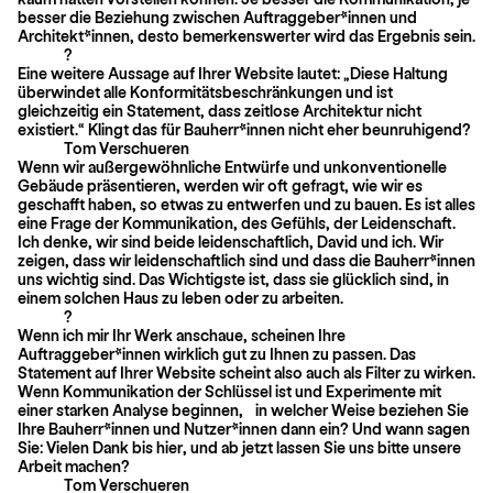
besser die Beziehung zwischen Auftraggeber*innen und
Architekt*innen, desto bemerkenswerter wird das Ergebnis sein.
?
Eine weitere Aussage auf Ihrer Website lautet: „Diese Haltung
überwindet alle Konformitätsbeschränkungen und ist
gleichzeitig ein Statement, dass zeitlose Architektur nicht
existiert.“ Klingt das für Bauherr*innen nicht eher beunruhigend?
Tom Verschueren
Wenn wir außergewöhnliche Entwürfe und unkonventionelle
Gebäude präsentieren, werden wir oft gefragt, wie wir es
geschafft haben, so etwas zu entwerfen und zu bauen. Es ist alles
eine Frage der Kommunikation, des Gefühls, der Leidenschaft.
Ich denke, wir sind beide leidenschaftlich, David und ich. Wir
zeigen, dass wir leidenschaftlich sind und dass die Bauherr*innen
uns wichtig sind. Das Wichtigste ist, dass sie glücklich sind, in
einem solchen Haus zu leben oder zu arbeiten.
?
Wenn ich mir Ihr Werk anschaue, scheinen Ihre
Auftraggeber*innen wirklich gut zu Ihnen zu passen. Das
Statement auf Ihrer Website scheint also auch als Filter zu wirken.
Wenn Kommunikation der Schlüssel ist und Experimente mit
einer starken Analyse beginnen, in welcher Weise beziehen Sie
Ihre Bauherr*innen und Nutzer*innen dann ein? Und wann sagen
Sie: Vielen Dank bis hier, und ab jetzt lassen Sie uns bitte unsere
Arbeit machen?
Tom Verschueren