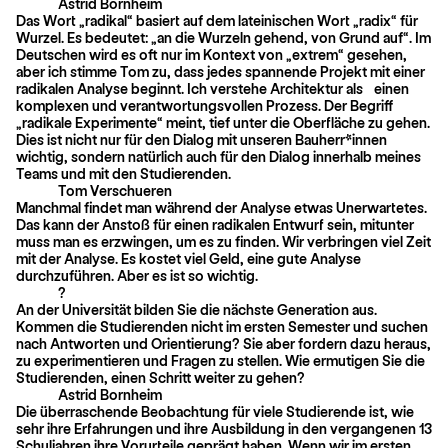
Astrid Bornheim
Das Wort „radikal“ basiert auf dem lateinischen Wort „radix“ für
Wurzel. Es bedeutet: „an die Wurzeln gehend, von Grund auf“. Im
Deutschen wird es oft nur im Kontext von „extrem“ gesehen,
aber ich stimme Tom zu, dass jedes spannende Projekt mit einer
radikalen Analyse beginnt. Ich verstehe Architektur als einen
komplexen und verantwortungsvollen Prozess. Der Begriff
„radikale Experimente“ meint, tief unter die Oberfläche zu gehen.
Dies ist nicht nur für den Dialog mit unseren Bauherr*innen
wichtig, sondern natürlich auch für den Dialog innerhalb meines
Teams und mit den Studierenden.
Tom Verschueren
Manchmal findet man während der Analyse etwas Unerwartetes.
Das kann der Anstoß für einen radikalen Entwurf sein, mitunter
muss man es erzwingen, um es zu finden. Wir verbringen viel Zeit
mit der Analyse. Es kostet viel Geld, eine gute Analyse
durchzuführen. Aber es ist so wichtig.
?
An der Universität bilden Sie die nächste Generation aus.
Kommen die Studierenden nicht im ersten Semester und suchen
nach Antworten und Orientierung? Sie aber fordern dazu heraus,
zu experimentieren und Fragen zu stellen. Wie ermutigen Sie die
Studierenden, einen Schritt weiter zu gehen?
Astrid Bornheim
Die überraschende Beobachtung für viele Studierende ist, wie
sehr ihre Erfahrungen und ihre Ausbildung in den vergangenen 13
Schuljahren ihre Vorurteile geprägt haben. Wenn wir im ersten