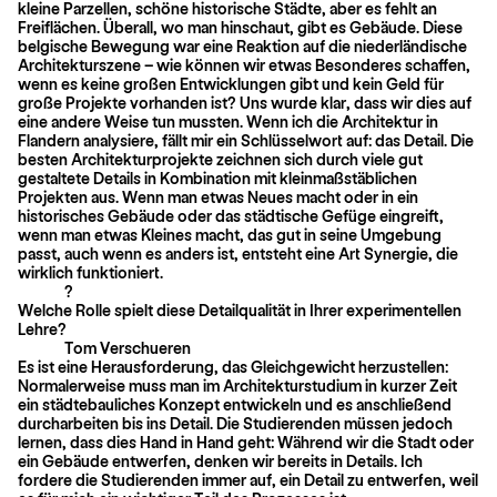
kleine Parzellen, schöne historische Städte, aber es fehlt an
Freiflächen. Überall, wo man hinschaut, gibt es Gebäude. Diese
belgische Bewegung war eine Reaktion auf die niederländische
Architekturszene – wie können wir etwas Besonderes schaffen,
wenn es keine großen Entwicklungen gibt und kein Geld für
große Projekte vorhanden ist? Uns wurde klar, dass wir dies auf
eine andere Weise tun mussten. Wenn ich die Architektur in
Flandern analysiere, fällt mir ein Schlüsselwort auf: das Detail. Die
besten Architekturprojekte zeichnen sich durch viele gut
gestaltete Details in Kombination mit kleinmaßstäblichen
Projekten aus. Wenn man etwas Neues macht oder in ein
historisches Gebäude oder das städtische Gefüge eingreift,
wenn man etwas Kleines macht, das gut in seine Umgebung
passt, auch wenn es anders ist, entsteht eine Art Synergie, die
wirklich funktioniert.
?
Welche Rolle spielt diese Detailqualität in Ihrer experimentellen
Lehre?
Tom Verschueren
Es ist eine Herausforderung, das Gleichgewicht herzustellen:
Normalerweise muss man im Architekturstudium in kurzer Zeit
ein städtebauliches Konzept entwickeln und es anschließend
durcharbeiten bis ins Detail. Die Studierenden müssen jedoch
lernen, dass dies Hand in Hand geht: Während wir die Stadt oder
ein Gebäude entwerfen, denken wir bereits in Details. Ich
fordere die Studierenden immer auf, ein Detail zu entwerfen, weil