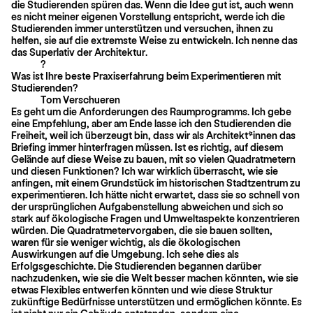
die Studierenden spüren das. Wenn die Idee gut ist, auch wenn
es nicht meiner eigenen Vorstellung entspricht, werde ich die
Studierenden immer unterstützen und versuchen, ihnen zu
helfen, sie auf die extremste Weise zu entwickeln. Ich nenne das
das Superlativ der Architektur.
?
Was ist Ihre beste Praxiserfahrung beim Experimentieren mit
Studierenden?
Tom Verschueren
Es geht um die Anforderungen des Raumprogramms. Ich gebe
eine Empfehlung, aber am Ende lasse ich den Studierenden die
Freiheit, weil ich überzeugt bin, dass wir als Architekt*innen das
Briefing immer hinterfragen müssen. Ist es richtig, auf diesem
Gelände auf diese Weise zu bauen, mit so vielen Quadratmetern
und diesen Funktionen? Ich war wirklich überrascht, wie sie
anfingen, mit einem Grundstück im historischen Stadtzentrum zu
experimentieren. Ich hätte nicht erwartet, dass sie so schnell von
der ursprünglichen Aufgabenstellung abweichen und sich so
stark auf ökologische Fragen und Umweltaspekte konzentrieren
würden. Die Quadratmetervorgaben, die sie bauen sollten,
waren für sie weniger wichtig, als die ökologischen
Auswirkungen auf die Umgebung. Ich sehe dies als
Erfolgsgeschichte. Die Studierenden begannen darüber
nachzudenken, wie sie die Welt besser machen könnten, wie sie
etwas Flexibles entwerfen könnten und wie diese Struktur
zukünftige Bedürfnisse unterstützen und ermöglichen könnte. Es