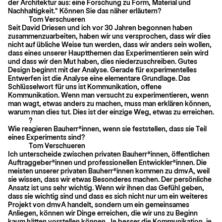
der Architektur aus: eine Forschung zu Form, Material und
Nachhaltigkeit.“ Können Sie das näher erläutern?
Tom Verschueren
Seit David Driesen und ich vor 30 Jahren begonnen haben
zusammenzuarbeiten, haben wir uns versprochen, dass wir dies
nicht auf übliche Weise tun werden, dass wir anders sein wollen,
dass eines unserer Hauptthemen das Experimentieren sein wird
und dass wir den Mut haben, dies niederzuschreiben. Gutes
Design beginnt mit der Analyse. Gerade für experimentelles
Entwerfen ist die Analyse eine elementare Grundlage. Das
Schlüsselwort für uns ist Kommunikation, offene
Kommunikation. Wenn man versucht zu experimentieren, wenn
man wagt, etwas anders zu machen, muss man erklären können,
warum man dies tut. Dies ist der einzige Weg, etwas zu erreichen.
?
Wie reagieren Bauherr*innen, wenn sie feststellen, dass sie Teil
eines Experiments sind?
Tom Verschueren
Ich unterscheide zwischen privaten Bauherr*innen, öffentlichen
Auftraggeber*innen und professionellen Entwickler*innen. Die
meisten unserer privaten Bauherr*innen kommen zu dmvA, weil
sie wissen, dass wir etwas Besonderes machen. Der persönliche
Ansatz ist uns sehr wichtig. Wenn wir ihnen das Gefühl geben,
dass sie wichtig sind und dass es sich nicht nur um ein weiteres
Projekt von dmvA handelt, sondern um ein gemeinsames
Anliegen, können wir Dinge erreichen, die wir uns zu Beginn
kaum hätten vorstellen können. Je besser die Kommunikation, je