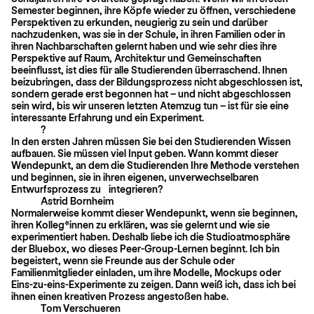
Semester beginnen, ihre Köpfe wieder zu öffnen, verschiedene
Perspektiven zu erkunden, neugierig zu sein und darüber
nachzudenken, was sie in der Schule, in ihren Familien oder in
ihren Nachbarschaften gelernt haben und wie sehr dies ihre
Perspektive auf Raum, Architektur und Gemeinschaften
beeinflusst, ist dies für alle Studierenden überraschend. Ihnen
beizubringen, dass der Bildungsprozess nicht abgeschlossen ist,
sondern gerade erst begonnen hat – und nicht abgeschlossen
sein wird, bis wir unseren letzten Atemzug tun – ist für sie eine
interessante Erfahrung und ein Experiment.
?
In den ersten Jahren müssen Sie bei den Studierenden Wissen
aufbauen. Sie müssen viel Input geben. Wann kommt dieser
Wendepunkt, an dem die Studierenden Ihre Methode verstehen
und beginnen, sie in ihren eigenen, unverwechselbaren
Entwurfsprozess zu integrieren?
Astrid Bornheim
Normalerweise kommt dieser Wendepunkt, wenn sie beginnen,
ihren Kolleg*innen zu erklären, was sie gelernt und wie sie
experimentiert haben. Deshalb liebe ich die Studioatmosphäre
der Bluebox, wo dieses Peer-Group-Lernen beginnt. Ich bin
begeistert, wenn sie Freunde aus der Schule oder
Familienmitglieder einladen, um ihre Modelle, Mockups oder
Eins-zu-eins-Experimente zu zeigen. Dann weiß ich, dass ich bei
ihnen einen kreativen Prozess angestoßen habe.
Tom Verschueren