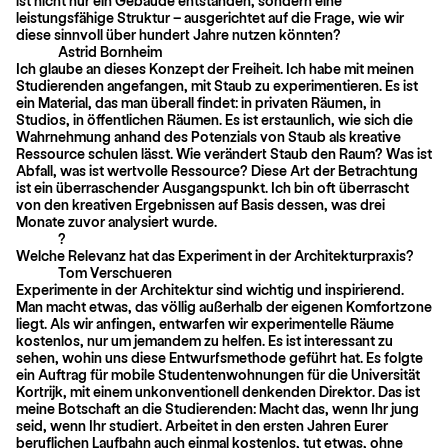
ist nicht nur ein Gebäude entstanden, sondern eine
leistungsfähige Struktur – ausgerichtet auf die Frage, wie wir
diese sinnvoll über hundert Jahre nutzen könnten?
Astrid Bornheim
Ich glaube an dieses Konzept der Freiheit. Ich habe mit meinen
Studierenden angefangen, mit Staub zu experimentieren. Es ist
ein Material, das man überall findet: in privaten Räumen, in
Studios, in öffentlichen Räumen. Es ist erstaunlich, wie sich die
Wahrnehmung anhand des Potenzials von Staub als kreative
Ressource schulen lässt. Wie verändert Staub den Raum? Was ist
Abfall, was ist wertvolle Ressource? Diese Art der Betrachtung
ist ein überraschender Ausgangspunkt. Ich bin oft überrascht
von den kreativen Ergebnissen auf Basis dessen, was drei
Monate zuvor analysiert wurde.
?
Welche Relevanz hat das Experiment in der Architekturpraxis?
Tom Verschueren
Experimente in der Architektur sind wichtig und inspirierend.
Man macht etwas, das völlig außerhalb der eigenen Komfortzone
liegt. Als wir anfingen, entwarfen wir experimentelle Räume
kostenlos, nur um jemandem zu helfen. Es ist interessant zu
sehen, wohin uns diese Entwurfsmethode geführt hat. Es folgte
ein Auftrag für mobile Studentenwohnungen für die Universität
Kortrijk, mit einem unkonventionell denkenden Direktor. Das ist
meine Botschaft an die Studierenden: Macht das, wenn Ihr jung
seid, wenn Ihr studiert. Arbeitet in den ersten Jahren Eurer
beruflichen Laufbahn auch einmal kostenlos, tut etwas, ohne