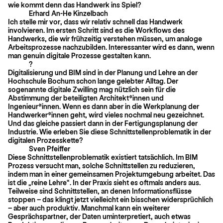
wie kommt denn das Handwerk ins Spiel?
Erhard An-He Kinzelbach
Ich stelle mir vor, dass wir relativ schnell das Handwerk
involvieren. Im ersten Schritt sind es die Workflows des
Handwerks, die wir frühzeitig verstehen müssen, um analoge
Arbeitsprozesse nachzubilden. Interessanter wird es dann, wenn
man genuin digitale Prozesse gestalten kann.
?
Digitalisierung und BIM sind in der Planung und Lehre an der
Hochschule Bochum schon lange gelebter Alltag. Der
sogenannte digitale Zwilling mag nützlich sein für die
Abstimmung der beteiligten Architekt*innen und
Ingenieur*innen. Wenn es dann aber in die Werkplanung der
Handwerker*innen geht, wird vieles nochmal neu gezeichnet.
Und das gleiche passiert dann in der Fertigungsplanung der
Industrie. Wie erleben Sie diese Schnittstellenproblematik in der
digitalen Prozesskette?
Sven Pfeiffer
Diese Schnittstellenproblematik existiert tatsächlich. Im BIM
Prozess versucht man, solche Schnittstellen zu reduzieren,
indem man in einer gemeinsamen Projektumgebung arbeitet. Das
ist die „reine Lehre“. In der Praxis sieht es oftmals anders aus.
Teilweise sind Schnittstellen, an denen Informationsflüsse
stoppen – das klingt jetzt vielleicht ein bisschen widersprüchlich
– aber auch produktiv. Manchmal kann ein weiterer
Gesprächspartner, der Daten uminterpretiert, auch etwas