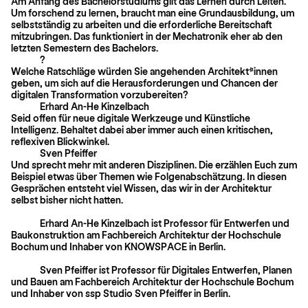
Am Anfang des Bachelorstudiums gilt das Lernen durch Leiten.
Um forschend zu lernen, braucht man eine Grundausbildung, um
selbstständig zu arbeiten und die erforderliche Bereitschaft
mitzubringen. Das funktioniert in der Mechatronik eher ab den
letzten Semestern des Bachelors.
?
Welche Ratschläge würden Sie angehenden Architekt*innen
geben, um sich auf die Herausforderungen und Chancen der
digitalen Transformation vorzubereiten?
Erhard An-He Kinzelbach
Seid offen für neue digitale Werkzeuge und Künstliche
Intelligenz. Behaltet dabei aber immer auch einen kritischen,
reflexiven Blickwinkel.
Sven Pfeiffer
Und sprecht mehr mit anderen Disziplinen. Die erzählen Euch zum
Beispiel etwas über Themen wie Folgenabschätzung. In diesen
Gesprächen entsteht viel Wissen, das wir in der Architektur
selbst bisher nicht hatten.
Erhard An-He Kinzelbach ist Professor für Entwerfen und
Baukonstruktion am Fachbereich Architektur der Hochschule
Bochum und Inhaber von KNOWSPACE in Berlin.
Sven Pfeiffer ist Professor für Digitales Entwerfen, Planen
und Bauen am Fachbereich Architektur der Hochschule Bochum
und Inhaber von ssp Studio Sven Pfeiffer in Berlin.