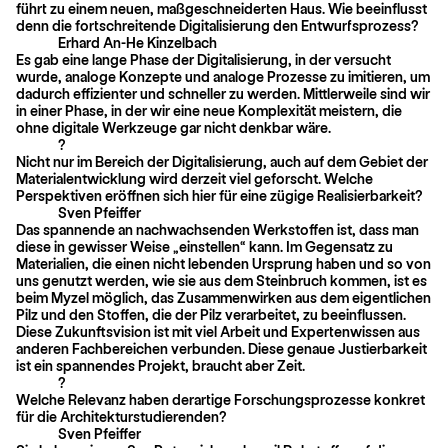
führt zu einem neuen, maßgeschneiderten Haus. Wie beeinflusst
denn die fortschreitende Digitalisierung den Entwurfsprozess?
Erhard An-He Kinzelbach
Es gab eine lange Phase der Digitalisierung, in der versucht
wurde, analoge Konzepte und analoge Prozesse zu imitieren, um
dadurch effizienter und schneller zu werden. Mittlerweile sind wir
in einer Phase, in der wir eine neue Komplexität meistern, die
ohne digitale Werkzeuge gar nicht denkbar wäre.
?
Nicht nur im Bereich der Digitalisierung, auch auf dem Gebiet der
Materialentwicklung wird derzeit viel geforscht. Welche
Perspektiven eröffnen sich hier für eine zügige Realisierbarkeit?
Sven Pfeiffer
Das spannende an nachwachsenden Werkstoffen ist, dass man
diese in gewisser Weise „einstellen“ kann. Im Gegensatz zu
Materialien, die einen nicht lebenden Ursprung haben und so von
uns genutzt werden, wie sie aus dem Steinbruch kommen, ist es
beim Myzel möglich, das Zusammenwirken aus dem eigentlichen
Pilz und den Stoffen, die der Pilz verarbeitet, zu beeinflussen.
Diese Zukunftsvision ist mit viel Arbeit und Expertenwissen aus
anderen Fachbereichen verbunden. Diese genaue Justierbarkeit
ist ein spannendes Projekt, braucht aber Zeit.
?
Welche Relevanz haben derartige Forschungsprozesse konkret
für die Architekturstudierenden?
Sven Pfeiffer