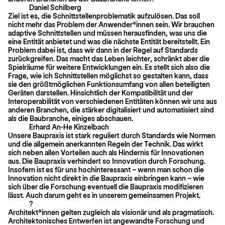
Daniel Schilberg
Ziel ist es, die Schnittstellenproblematik aufzulösen. Das soll
nicht mehr das Problem der Anwender*innen sein. Wir brauchen
adaptive Schnittstellen und müssen herausfinden, was uns die
eine Entität anbietet und was die nächste Entität bereitstellt. Ein
Problem dabei ist, dass wir dann in der Regel auf Standards
zurückgreifen. Das macht das Leben leichter, schränkt aber die
Spielräume für weitere Entwicklungen ein. Es stellt sich also die
Frage, wie ich Schnittstellen möglichst so gestalten kann, dass
sie den größtmöglichen Funktionsumfang von allen beteiligten
Geräten darstellen. Hinsichtlich der Kompatibilität und der
Interoperabilität von verschiedenen Entitäten können wir uns aus
anderen Branchen, die stärker digitalisiert und automatisiert sind
als die Baubranche, einiges abschauen.
Erhard An-He Kinzelbach
Unsere Baupraxis ist stark reguliert durch Standards wie Normen
und die allgemein anerkannten Regeln der Technik. Das wirkt
sich neben allen Vorteilen auch als Hindernis für Innovationen
aus. Die Baupraxis verhindert so Innovation durch Forschung.
Insofern ist es für uns hochinteressant – wenn man schon die
Innovation nicht direkt in die Baupraxis einbringen kann – wie
sich über die Forschung eventuell die Baupraxis modifizieren
lässt. Auch darum geht es in unserem gemeinsamen Projekt.
?
Architekt*innen gelten zugleich als visionär und als pragmatisch.
Architektonisches Entwerfen ist angewandte Forschung und