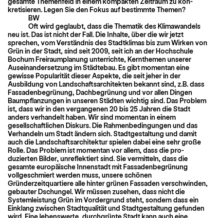
gesamte Themenfeld in einem kompakten Zeitraum zu kon­
kretisieren. Legen Sie den Fokus auf bestimmte Themen?
BW
Oft wird geglaubt, dass die Thematik des Klimawandels
neu ist. Das ist nicht der Fall. Die Inhalte, über die wir jetzt
sprechen, vom Verständnis des Stadtklimas bis zum Wirken von
Grün in der Stadt, sind seit 2009, seit ich an der Hochschule
Bochum Freiraumplanung unterrichte, Kernthemen unserer
Auseinandersetzung im Städtebau. Es gibt momentan eine
gewisse Popularität dieser Aspekte, die seit jeher in der
Ausbildung von Landschaftsarchitekten bekannt sind, z.B. dass
Fas­sadenbegrünung, Dachbegrünung und vor allen Dingen
Baumpflanzungen in unse­ren Städten wichtig sind. Das Problem
ist, dass wir in den vergangenen 20 bis 25 Jahren die Stadt
anders verhandelt haben. Wir sind momentan in einem
gesellschaftlichen Diskurs. Die Rahmenbedingungen und das
Verhandeln um Stadt ändern sich. Stadtgestaltung und damit
auch die Landschaftsarchitektur spielen dabei eine sehr große
Rolle. Das Problem ist momentan vor allem, dass die pro­
duzierten Bilder, unreflektiert sind. Sie vermitteln, dass die
gesamte europäische Innenstadt mit Fassadenbegrünung
vollgeschmiert werden muss, unsere schönen
Gründerzeitquartiere alle hinter grünen Fassaden verschwinden,
gebauter Dschungel. Wir müssen zusehen, dass nicht die
Systemleistung Grün im Vordergrund steht, sondern dass ein
Einklang zwischen Stadtqualität und Stadtgestaltung gefunden
wird. Eine lebenswerte, durchgrünte Stadt kann auch eine