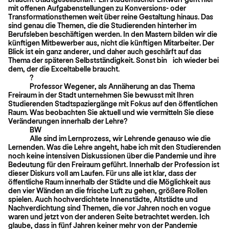
mit offenen Auf­gabenstellungen zu Konversions- oder
Transformationsthemen weit über reine Gestaltung hinaus. Das
sind genau die Themen, die die Studierenden hinterher im
Berufsleben beschäftigen werden. In den Mastern bilden wir die
künftigen Mit­bewerber aus, nicht die künftigen Mitarbeiter. Der
Blick ist ein ganz anderer, und daher auch geschärft auf das
Thema der späteren Selbstständigkeit. Sonst bin ich wieder bei
dem, der die Exceltabelle braucht.
?
Professor Wegener, als Annäherung an das Thema
Freiraum in der Stadt unter­nehmen Sie bewusst mit Ihren
Studierenden Stadtspaziergänge mit Fokus auf den öffentlichen
Raum. Was beobachten Sie aktuell und wie vermitteln Sie diese
Veränderungen innerhalb der Lehre?
BW
Alle sind im Lernprozess, wir Lehrende genauso wie die
Lernenden. Was die Lehre angeht, habe ich mit den Studierenden
noch keine intensiven Diskussionen über die Pandemie und ihre
Bedeutung für den Freiraum geführt. Innerhalb der Profession ist
dieser Diskurs voll am Laufen. Für uns alle ist klar, dass der
öffentliche Raum innerhalb der Städte und die Möglichkeit aus
den vier Wänden an die frische Luft zu gehen, größere Rollen
spielen. Auch hochverdichtete Innenstädte, Altstädte und
Nachverdichtung sind Themen, die vor Jahren noch en vogue
waren und jetzt von der anderen Seite betrachtet werden. Ich
glaube, dass in fünf Jahren keiner mehr von der Pandemie