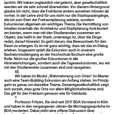
spricht. Wir haben unglaublich viel gelernt, aber gesellschaftlich
werden wir sie sehr schnell überwinden. Vor diesem Hintergrund
glaube ich nicht, dass die Freiräume anders aussehen müssen als
vorher. In der Lehre sind für uns nicht nur die Stadtspaziergänge,
die ich zum Start der Freiraumplanung anbiete, sondern
Exkursionen allgemein ein wichtiges Thema. Die Vermittlung von
Inhalten innerhalb der Architektur und Stadtplanung funktioniert
am besten, wenn man mit den Studierenden zusammen am
Objekt, das heißt in der Stadt, unterwegs ist, über die Dinge
redet, darauf hinweist. Es geht darum, das Bewusstsein für den
Raum zu erlangen. Es ist mir ganz wichtig, dass wir das im Dialog
erleben. Insgesamt spielt die Exkursion auch in unserem
Bachelorstudiengang an der Hochschule Bochum eine große
Rolle. Nicht nur die großen Exkursionen in alle
Himmelsrichtungen, sondern auch die Tagesexkursionen, wo wir
mit den Studierenden zusammen sind und rausgehen.
XE
Wir haben im Modul „Wahrnehmung von Orten“ im Master
auch eine Team-Building Exkursion am Anfang stehen. Im Prinzip
geht es genau um dasselbe Thema. Gesamtgesellschaftlich zeigt
sich zurzeit, dass gute Orte vor allem Möglichkeitsräume sind.
Das gilt für den Freiraum genauso wie für Gebäude.
?
Professor Fritzen, Sie sind seit 2017 BDA Vorstand in Köln
und haben in den vergangenen Jahren die Montagsgespräche im
BDA moderiert. Dabei steht eine offene Diskussion über