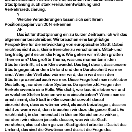
Stadtplanung auch stark Freiraumentwicklung und
Verkehrsreduzierung.
?
Welche Veränderungen lassen sich seit Ihrem
Positionspapier von 2014 erkennen
AF
Das ist für Stadtplanung ein zu kurzer Zeitraum. Ich will das
allgemeiner beschreiben: Wir brauchen eine langfristige
Perspektive für die Entwicklung von europä­ischer Stadt. Dabei
reicht es nicht aus, kleine Bereiche zu verschönern. Mittel- und
langfristig geht es um die Frage: Wie gehen wir mit den großen
Themen um? Das größte Thema, was uns momentan in den
Städten betrifft, ist der Klimawandel. Das liegt daran, dass unsere
Städte gegenüber dem Umland und dem Durchschnitt wärmer
sind. Wenn die Welt also wärmer wird, dann wird es in den
Städten pro­zentual auch wärmer. Diese Frage löst man nicht über
Gestaltung, sondern über Systeme. Da spielen z.B. Fragen der
Verkehrswende eine Rolle. Wie dicht, wie luxuriös leben wir und
an welchen Stellen können wir uns einschränken? Wenn man es
ernst nimmt, die Stadt im Klimawandel sowohl darauf
einzurichten, dass es wärmer wird, als auch beizutragen, dass es
nicht zu warm wird, dann brauchen wir dazu die ganze Stadt. Es
reicht nicht, in der Innenstadt in kleinen Bereichen zu wirken,
sondern wir müssen jenseits dessen, was wir als Stadt
verstehen, also auf dem ganzen Stadtgebiet arbeiten. Das ist das
Umland, das sind die Gewässer und das ist die Frage des