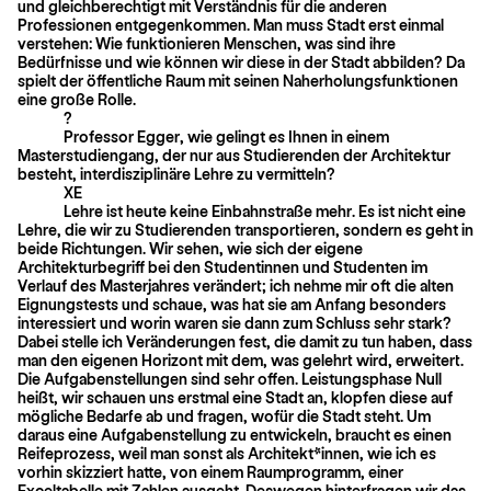
und gleichberechtigt mit Verständnis für die anderen
Professionen entgegenkommen. Man muss Stadt erst einmal
verstehen: Wie funktionieren Menschen, was sind ihre
Bedürfnisse und wie können wir diese in der Stadt abbilden? Da
spielt der öffent­liche Raum mit seinen Naherholungsfunktionen
eine große Rolle.
?
Professor Egger, wie gelingt es Ihnen in einem
Masterstudiengang, der nur aus Studierenden der Architektur
besteht, interdisziplinäre Lehre zu vermitteln?
XE
Lehre ist heute keine Einbahnstraße mehr. Es ist nicht eine
Lehre, die wir zu Studierenden transportieren, sondern es geht in
beide Richtungen. Wir sehen, wie sich der eigene
Architekturbegriff bei den Studentinnen und Studenten im
Verlauf des Masterjahres verändert; ich nehme mir oft die alten
Eignungstests und schaue, was hat sie am Anfang besonders
interessiert und worin waren sie dann zum Schluss sehr stark?
Dabei stelle ich Veränderungen fest, die damit zu tun haben, dass
man den eigenen Horizont mit dem, was gelehrt wird, erweitert.
Die Aufgabenstellungen sind sehr offen. Leistungsphase Null
heißt, wir schauen uns erstmal eine Stadt an, klopfen diese auf
mögliche Bedarfe ab und fragen, wofür die Stadt steht. Um
daraus eine Aufgabenstellung zu entwickeln, braucht es einen
Reifeprozess, weil man sonst als Architekt*innen, wie ich es
vorhin skizziert hatte, von einem Raumprogramm, einer
Exceltabelle mit Zahlen ausgeht. Deswegen hinterfragen wir das