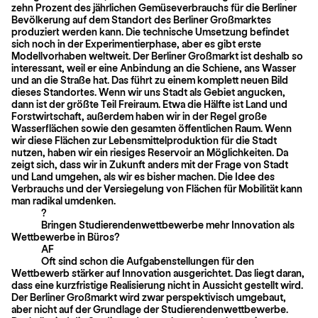
zehn Prozent des jährlichen Gemüseverbrauchs für die Berliner
Bevölkerung auf dem Standort des Berliner Großmarktes
produziert werden kann. Die technische Umsetzung befindet
sich noch in der Experimentierphase, aber es gibt erste
Modellvorhaben weltweit. Der Berliner Großmarkt ist deshalb so
interessant, weil er eine Anbindung an die Schiene, ans Wasser
und an die Straße hat. Das führt zu einem komplett neuen Bild
dieses Standortes. Wenn wir uns Stadt als Gebiet angucken,
dann ist der größte Teil Frei­raum. Etwa die Hälfte ist Land und
Forstwirtschaft, außerdem haben wir in der Regel große
Wasserflächen sowie den gesamten öffentlichen Raum. Wenn
wir diese Flächen zur Lebensmittelproduktion für die Stadt
nutzen, haben wir ein riesiges Reservoir an Möglichkeiten. Da
zeigt sich, dass wir in Zukunft anders mit der Frage von Stadt
und Land umgehen, als wir es bisher machen. Die Idee des
Verbrauchs und der Versiegelung von Flächen für Mobilität kann
man radikal umdenken.
?
Bringen Studierendenwettbewerbe mehr Innovation als
Wettbewerbe in Büros?
AF
Oft sind schon die Aufgabenstellungen für den
Wettbewerb stärker auf Innovation ausgerichtet. Das liegt daran,
dass eine kurzfristige Realisierung nicht in Aussicht gestellt wird.
Der Berliner Großmarkt wird zwar perspektivisch umgebaut,
aber nicht auf der Grundlage der Studierendenwettbewerbe.