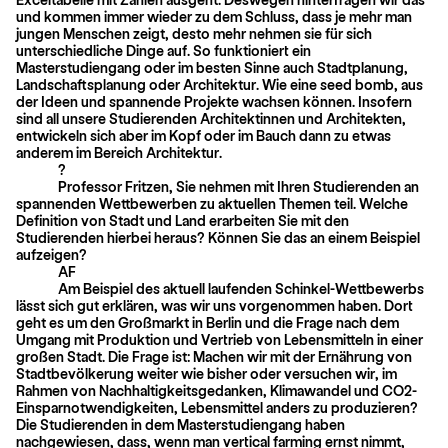
und kommen immer wieder zu dem Schluss, dass je mehr man
jungen Menschen zeigt, desto mehr nehmen sie für sich
unterschiedliche Dinge auf. So funktioniert ein
Masterstudiengang oder im besten Sinne auch Stadtplanung,
Landschafts­planung oder Architektur. Wie eine seed bomb, aus
der Ideen und spannende Projekte wachsen können. Insofern
sind all unsere Studierenden Architektinnen und Architekten,
entwickeln sich aber im Kopf oder im Bauch dann zu etwas
anderem im Bereich Architektur.
?
Professor Fritzen, Sie nehmen mit Ihren Studierenden an
spannenden Wettbewerben zu aktuellen Themen teil. Welche
Definition von Stadt und Land erarbeiten Sie mit den
Studierenden hierbei heraus? Können Sie das an einem Beispiel
aufzeigen?
AF
Am Beispiel des aktuell laufenden Schinkel-Wettbewerbs
lässt sich gut erklären, was wir uns vorgenommen haben. Dort
geht es um den Großmarkt in Berlin und die Frage nach dem
Umgang mit Produktion und Vertrieb von Lebensmitteln in einer
großen Stadt. Die Frage ist: Machen wir mit der Ernährung von
Stadtbevölkerung weiter wie bisher oder versuchen wir, im
Rahmen von Nachhaltigkeitsgedanken, Klimawandel und CO2-
Einsparnotwendigkeiten, Lebensmittel anders zu produ­zieren?
Die Studierenden in dem Masterstudiengang haben
nachgewiesen, dass, wenn man vertical farming ernst nimmt,