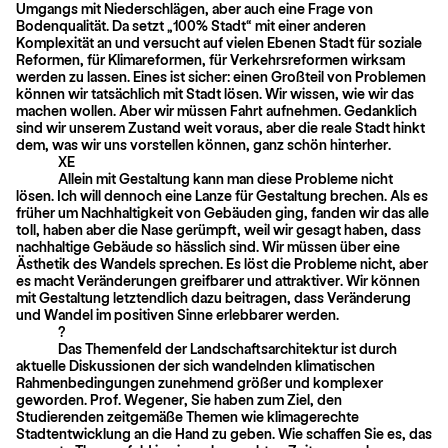
Umgangs mit Niederschlägen, aber auch eine Frage von
Bodenqualität. Da setzt „100% Stadt“ mit einer anderen
Komplexität an und versucht auf vielen Ebenen Stadt für soziale
Reformen, für Klimareformen, für Verkehrsreformen wirksam
werden zu lassen. Eines ist sicher: einen Großteil von Problemen
können wir tatsächlich mit Stadt lösen. Wir wissen, wie wir das
machen wollen. Aber wir müssen Fahrt aufnehmen. Gedanklich
sind wir unserem Zustand weit voraus, aber die reale Stadt hinkt
dem, was wir uns vorstellen können, ganz schön hinterher.
XE
Allein mit Gestaltung kann man diese Probleme nicht
lösen. Ich will dennoch eine Lanze für Gestaltung brechen. Als es
früher um Nachhaltigkeit von Gebäuden ging, fanden wir das alle
toll, haben aber die Nase gerümpft, weil wir gesagt haben, dass
nachhaltige Gebäude so hässlich sind. Wir müssen über eine
Ästhetik des Wandels sprechen. Es löst die Probleme nicht, aber
es macht Veränderungen greifbarer und attraktiver. Wir können
mit Gestaltung letztendlich dazu beitragen, dass Veränderung
und Wandel im positiven Sinne erlebbarer werden.
?
Das Themenfeld der Landschaftsarchitektur ist durch
aktuelle Diskussionen der sich wandelnden klimatischen
Rahmenbedingungen zunehmend größer und komplexer
geworden. Prof. Wegener, Sie haben zum Ziel, den
Studierenden zeit­gemäße Themen wie klimagerechte
Stadtentwicklung an die Hand zu geben. Wie schaffen Sie es, das