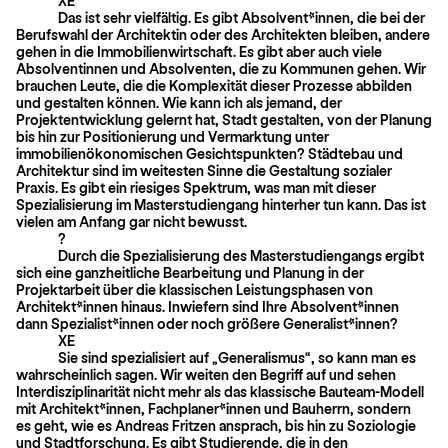
XE
Das ist sehr vielfältig. Es gibt Absolvent*innen, die bei der
Berufswahl der Architektin oder des Architekten bleiben, andere
gehen in die Immobilienwirtschaft. Es gibt aber auch viele
Absolventinnen und Absolventen, die zu Kommunen gehen. Wir
brauchen Leute, die die Komplexität dieser Prozesse abbilden
und gestalten können. Wie kann ich als jemand, der
Projektentwicklung gelernt hat, Stadt gestalten, von der Planung
bis hin zur Positionierung und Vermarktung unter
immobilienökono­mischen Gesichtspunkten? Städtebau und
Architektur sind im weitesten Sinne die Gestaltung sozialer
Praxis. Es gibt ein riesiges Spektrum, was man mit dieser
Spezialisierung im Masterstudiengang hinterher tun kann. Das ist
vielen am Anfang gar nicht bewusst.
?
Durch die Spezialisierung des Masterstudiengangs ergibt
sich eine ganzheitliche Bearbeitung und Planung in der
Projektarbeit über die klassischen Leistungsphasen von
Architekt*innen hinaus. Inwiefern sind Ihre Absolvent*innen
dann Spezialis­t*innen oder noch größere Generalist*innen?
XE
Sie sind spezialisiert auf „Generalismus“, so kann man es
wahrscheinlich sagen. Wir weiten den Begriff auf und sehen
Interdisziplinarität nicht mehr als das klassische Bauteam-Modell
mit Architekt*innen, Fachplaner*innen und Bauherrn, sondern
es geht, wie es Andreas Fritzen ansprach, bis hin zu Soziologie
und Stadtforschung. Es gibt Studierende, die in den