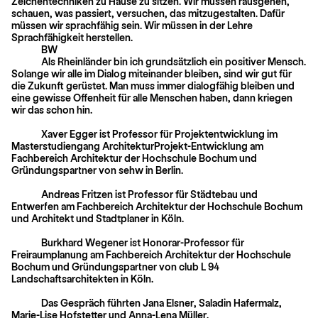
Zeichentechniken zu Hause zu sitzen. Wir müssen rausgehen,
schauen, was passiert, versuchen, das mitzugestalten. Dafür
müssen wir sprachfähig sein. Wir müssen in der Lehre
Sprachfähigkeit herstellen.
BW
Als Rheinländer bin ich grundsätzlich ein positiver Mensch.
Solange wir alle im Dialog miteinander bleiben, sind wir gut für
die Zukunft gerüstet. Man muss immer dialogfähig bleiben und
eine gewisse Offenheit für alle Menschen haben, dann kriegen
wir das schon hin.
Xaver Egger ist Professor für Projektentwicklung im
Masterstudiengang ArchitekturProjekt-Entwicklung am
Fachbereich Architektur der Hochschule Bochum und
Gründungspartner von sehw in Berlin.
Andreas Fritzen ist Professor für Städtebau und
Entwerfen am Fach­bereich Architektur der Hochschule Bochum
und Architekt und Stadt­planer in Köln.
Burkhard Wegener ist Honorar-Professor für
Freiraumplanung am Fachbereich Architektur der Hochschule
Bochum und Gründungspartner von club L 94
Landschaftsarchitekten in Köln.
Das Gespräch führten Jana Elsner, Saladin Hafermalz,
Marie-Lise Hofstetter und Anna-Lena Müller.