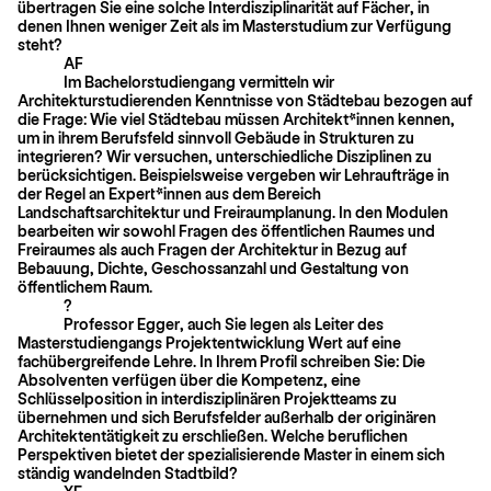
übertragen Sie eine solche Interdisziplinarität auf Fächer, in
denen Ihnen weniger Zeit als im Masterstudium zur Verfügung
steht?
AF
Im Bachelorstudiengang vermitteln wir
Architekturstudierenden Kenntnisse von Städtebau bezogen auf
die Frage: Wie viel Städtebau müssen Architekt*innen kennen,
um in ihrem Berufsfeld sinnvoll Gebäude in Strukturen zu
integrieren? Wir versuchen, unterschiedliche Disziplinen zu
berücksichtigen. Beispielsweise ver­geben wir Lehraufträge in
der Regel an Expert*innen aus dem Bereich
Landschaftsarchitektur und Freiraumplanung. In den Modulen
bearbeiten wir sowohl Fragen des öffentlichen Raumes und
Freiraumes als auch Fragen der Architektur in Bezug auf
Bebauung, Dichte, Geschossanzahl und Gestaltung von
öffentlichem Raum.
?
Professor Egger, auch Sie legen als Leiter des
Masterstudiengangs Projektentwicklung Wert auf eine
fachübergreifende Lehre. In Ihrem Profil schreiben Sie: Die
Absolventen verfügen über die Kompetenz, eine
Schlüsselposition in interdisziplinären Projektteams zu
übernehmen und sich Berufsfelder außerhalb der origi­nären
Architektentätigkeit zu erschließen. Welche beruflichen
Perspektiven bietet der spezialisierende Master in einem sich
ständig wandelnden Stadtbild?