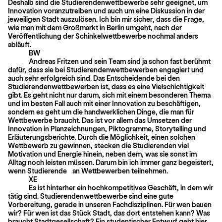
Deshalb sind die Studierendenwettbewerbe sehr geeignet, um
Innovation voranzutreiben und auch um eine Diskussion in der
jeweiligen Stadt auszulösen. Ich bin mir sicher, dass die Frage,
wie man mit dem Großmarkt in Berlin umgeht, nach der
Veröffentlichung der Schinkelwettbewerbe nochmal anders
abläuft.
BW
Andreas Fritzen und sein Team sind ja schon fast berühmt
dafür, dass sie bei Studierendenwettbewerben engagiert und
auch sehr erfolgreich sind. Das Entscheidende bei den
Studierendenwettbewerben ist, dass es eine Vielschichtigkeit
gibt. Es geht nicht nur darum, sich mit einem besonderen Thema
und im besten Fall auch mit einer Innovation zu beschäftigen,
sondern es geht um die handwerklichen Dinge, die man für
Wettbewerbe braucht. Das ist vor allem das Umsetzen der
Innovation in Planzeichnungen, Piktogramme, Storytelling und
Erläuterungsberichte. Durch die Möglichkeit, einen solchen
Wettbewerb zu gewinnen, stecken die Stu­dierenden viel
Motivation und Energie hinein, neben dem, was sie sonst im
Alltag noch leisten müssen. Darum bin ich immer ganz begeistert,
wenn Studierende an Wettbewerben teilnehmen.
XE
Es ist hinterher ein hochkompetitives Geschäft, in dem wir
tätig sind. Studierendenwettbewerbe sind eine gute
Vorbereitung, gerade in unseren Fachdisziplinen. Für wen bauen
wir? Für wen ist das Stück Stadt, das dort entstehen kann? Was
braucht Stadtgesellschaft? Ein studentischer Entwurf geht hier