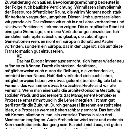
Zuwanderung von außen. Bevölkerungserhöhung bedeutet in
der Folge auch bauliche Verdichtung. Wir müssen sinnvoller mit
der Ressource öffentlicher Raum, die wir im Moment noch stark
für Verkehr vergeuden, umgehen. Diesen Umbauprozess leiten
wir gerade ein. Das müssen wir auch in der Lehre vorbereiten und
als etwas Positives zu erkennen zeigen. Die europäische Stadt ist
eine gute Grundlage, um diese Veränderungen einzuleiten. Ich
bin daher sehr optimistisch und glaube, die zukünftigen
Generationen werden nicht ein Europa in Schutt und Asche
vorfinden, sondern ein Europa, das in der Lage ist, sich auf diese
Transformation gut einzustellen.
XE
Das hat Europa immer ausgemacht, sich immer wieder neu
erfinden zu können. Durch die starken Identitäten,
möglicherweise auch durch die Reibung, die vor­handen ist,
entsteht immer Neues. Natürlich verändert sich auch Lehre,
möglicherweise haben wir etwas gelernt über die digitale Lehre.
Fernuni, das war immer etwas Exotisches. Heute sind wir alle
Fernunis. Wenn man einerseits die architektonische Gestaltung
sozialer Praxis und andererseits das Management komplexer
Prozesse ernst nimmt und in die Lehre integriert, ist man gut
gerüstet für die Zukunft. Durch genaues Hinsehen entsteht eine
Idee, die Prozesse werden beherrschbar gemacht. Das hat viel
mit Kommunikation zu tun, ein zentrales Thema in allen drei
Masterstudiengängen. Auch Architektur wird mehr und mehr ein
Kommunikationsstudiengang sein. Es reicht nicht aus, mit guten