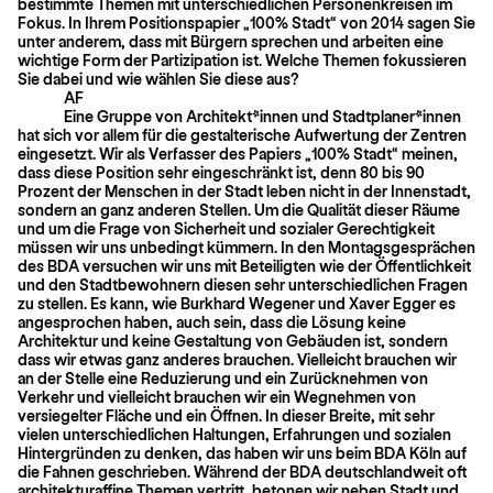
bestimmte Themen mit unterschiedlichen Personenkreisen im
Fokus. In Ihrem Positionspapier „100% Stadt“ von 2014 sagen Sie
unter anderem, dass mit Bürgern sprechen und arbeiten eine
wichtige Form der Partizipation ist. Welche Themen fokussieren
Sie dabei und wie wählen Sie diese aus?
AF
Eine Gruppe von Architekt*innen und Stadtplaner*innen
hat sich vor allem für die gestalterische Aufwertung der Zentren
eingesetzt. Wir als Verfasser des Papiers „100% Stadt“ meinen,
dass diese Position sehr eingeschränkt ist, denn 80 bis 90
Prozent der Menschen in der Stadt leben nicht in der Innenstadt,
sondern an ganz anderen Stellen. Um die Qualität dieser Räume
und um die Frage von Sicherheit und sozialer Gerechtigkeit
müssen wir uns unbedingt kümmern. In den Montagsgesprächen
des BDA versuchen wir uns mit Beteiligten wie der Öffentlichkeit
und den Stadt­bewohnern diesen sehr unterschiedlichen Fragen
zu stellen. Es kann, wie Burkhard Wegener und Xaver Egger es
angesprochen haben, auch sein, dass die Lösung keine
Architektur und keine Gestaltung von Gebäuden ist, sondern
dass wir etwas ganz anderes brauchen. Vielleicht brauchen wir
an der Stelle eine Re­duzierung und ein Zurücknehmen von
Verkehr und vielleicht brauchen wir ein Weg­nehmen von
versiegelter Fläche und ein Öffnen. In dieser Breite, mit sehr
vielen unterschied­lichen Haltungen, Erfahrungen und sozialen
Hintergründen zu denken, das haben wir uns beim BDA Köln auf
die Fahnen geschrieben. Während der BDA deutschlandweit oft
architekturaffine Themen vertritt, betonen wir neben Stadt und