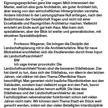
Eignungsgesprächen ganz klar sagen: Mich interessiert der
Master, weil ich eine gute Architektin, ein guter Architekt bin,
aber wenig von den wirtschaftlichen Hintergründen verstehe.
Andere möchten in der Leistungsphase Null anfangen, nach den
Bedürfnissen der Gesellschaft fragen und nicht mit einer
Exceltabelle und Raumgrößen Architektur machen. Vielleicht
entsteht am Ende auch gar kein Haus. Man kann sich
spezialisieren, aber der Blick ist weiter und generalistischer, mit
einzelnen Spezialdisziplinen.
?
Professor Wegener, Sie bringen die Disziplin der
Landschaftsplanung mit in die Architekturlehre. Was für neue
Blickwinkel erschließen sich die Studierenden durch Ihren Input
als Landschaftsarchitekt?
BW
Ich sage immer provokativ: Die
Landschaftsarchitekt*innen sind die besseren Städtebauer. Das
hat damit zu tun, dass sich der Städtebau, vor allem in den letzten
Jahren, viel stärker mit dem Thema Öffentlicher Raum
beschäftigt. Man generiert nicht bauliche Räumlichkeiten aus den
Gebäuden, sondern baut vielleicht sogar erst den Park, bevor
man den Städtebau außen herum auffüllt. Die Idee des
Städtebaus und der Landschaftsarchitektur als zwei
Fachdisziplinen nebeneinander funktioniert schon seit vielen
Jahren nicht mehr. Wir können dem Thema Stadt ein Stück weit
gerecht werden, indem wir den vielen Beteiligten interdisziplinär