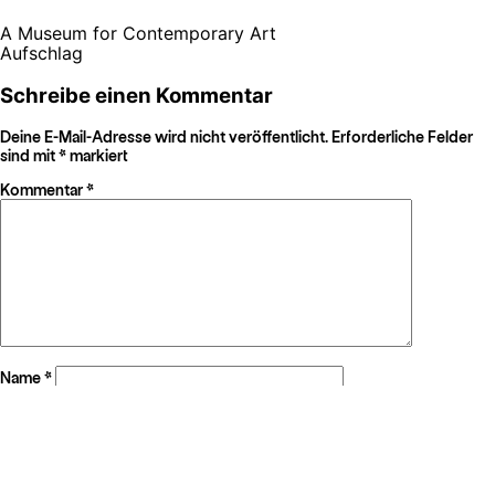
A Museum for Contemporary Art
Aufschlag
Schreibe einen Kommentar
Deine E-Mail-Adresse wird nicht veröffentlicht.
Erforderliche Felder
sind mit
*
markiert
Kommentar
*
Name
*
E-Mail-Adresse
*
Website
Name, E-Mail-Adresse und Website in diesem Browser für meinen