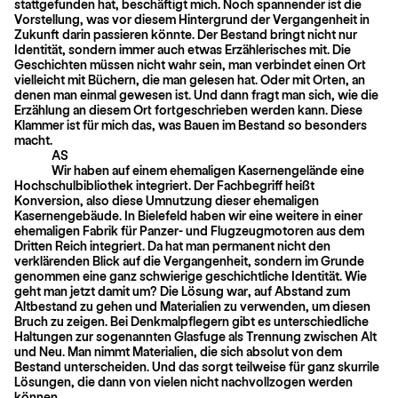
stattgefunden hat, beschäftigt mich. Noch spannender ist die
Vorstellung, was vor diesem Hintergrund der Vergangenheit in
Zukunft darin passieren könnte. Der Bestand bringt nicht nur
Identität, sondern immer auch etwas Erzählerisches mit. Die
Geschichten müssen nicht wahr sein, man verbindet einen Ort
vielleicht mit Büchern, die man gelesen hat. Oder mit Orten, an
denen man einmal gewesen ist. Und dann fragt man sich, wie die
Erzählung an diesem Ort fortgeschrieben werden kann. Diese
Klammer ist für mich das, was Bauen im Bestand so besonders
macht.
AS
Wir haben auf einem ehemaligen Kasernengelände eine
Hochschulbibliothek integriert. Der Fachbegriff heißt
Konversion, also diese Umnutzung dieser ehema­ligen
Kasernengebäude. In Bielefeld haben wir eine weitere in einer
ehemaligen Fabrik für Panzer- und Flugzeugmotoren aus dem
Dritten Reich integriert. Da hat man permanent nicht den
verklärenden Blick auf die Vergangenheit, sondern im Grunde
genommen eine ganz schwierige geschichtliche Identität. Wie
geht man jetzt damit um? Die Lösung war, auf Abstand zum
Altbestand zu gehen und Mate­rialien zu verwenden, um diesen
Bruch zu zeigen. Bei Denkmalpflegern gibt es unterschiedliche
Haltungen zur sogenannten Glasfuge als Trennung zwischen Alt
und Neu. Man nimmt Materialien, die sich absolut von dem
Bestand unterscheiden. Und das sorgt teilweise für ganz skurrile
Lösungen, die dann von vielen nicht nachvollzogen werden
können.