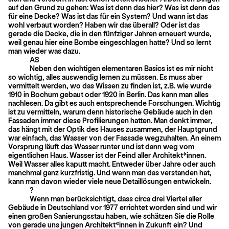
auf den Grund zu gehen: Was ist denn das hier? Was ist denn das
für eine Decke? Was ist das für ein System? Und wann ist das
wohl verbaut worden? Haben wir das überall? Oder ist das
gerade die Decke, die in den fünfziger Jahren erneuert wurde,
weil genau hier eine Bombe eingeschlagen hatte? Und so lernt
man wieder was dazu.
AS
Neben den wichtigen elementaren Basics ist es mir nicht
so wichtig, alles auswendig lernen zu müssen. Es muss aber
vermittelt werden, wo das Wissen zu finden ist, z.B. wie wurde
1910 in Bochum gebaut oder 1920 in Berlin. Das kann man alles
nach­lesen. Da gibt es auch entsprechende Forschungen. Wichtig
ist zu vermitteln, warum denn historische Gebäude auch in den
Fassaden immer diese Profilierungen hatten. Man denkt immer,
das hängt mit der Optik des Hauses zusammen, der Hauptgrund
war einfach, das Wasser von der Fassade wegzuhalten. An einem
Vorsprung läuft das Wasser runter und ist dann weg vom
eigentlichen Haus. Wasser ist der Feind aller Architekt*innen.
Weil Wasser alles kaputt macht. Entweder über Jahre oder auch
manchmal ganz kurzfristig. Und wenn man das verstanden hat,
kann man davon wieder viele neue Detaillösungen entwickeln.
?
Wenn man berücksichtigt, dass circa drei Viertel aller
Gebäude in Deutschland vor 1977 errichtet worden sind und wir
einen großen Sanierungsstau haben, wie schätzen Sie die Rolle
von gerade uns jungen Architekt*innen in Zukunft ein? Und