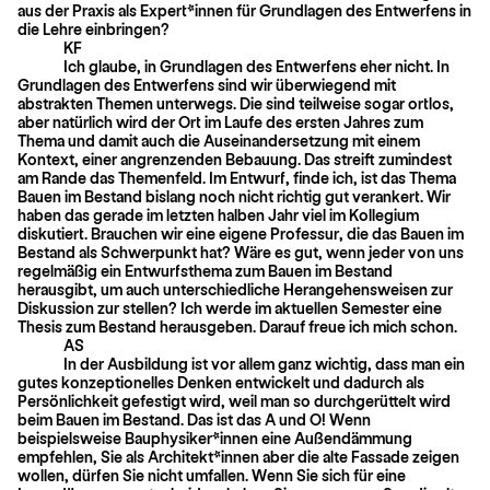
aus der Praxis als Expert*in­nen für Grundlagen des Entwerfens in
die Lehre einbringen?
KF
Ich glaube, in Grundlagen des Entwerfens eher nicht. In
Grundlagen des Entwerfens sind wir überwiegend mit
abstrakten Themen unterwegs. Die sind teilweise sogar ortlos,
aber natürlich wird der Ort im Laufe des ersten Jahres zum
Thema und damit auch die Auseinandersetzung mit einem
Kontext, einer angrenzenden Bebauung. Das streift zumindest
am Rande das Themenfeld. Im Entwurf, finde ich, ist das Thema
Bauen im Bestand bislang noch nicht richtig gut verankert. Wir
haben das gerade im letzten halben Jahr viel im Kollegium
diskutiert. Brauchen wir eine eigene Professur, die das Bauen im
Bestand als Schwerpunkt hat? Wäre es gut, wenn jeder von uns
regelmäßig ein Entwurfsthema zum Bauen im Bestand
herausgibt, um auch unterschiedliche Herangehensweisen zur
Diskussion zur stellen? Ich werde im aktuellen Semester eine
Thesis zum Bestand herausgeben. Darauf freue ich mich schon.
AS
In der Ausbildung ist vor allem ganz wichtig, dass man ein
gutes konzeptionelles Denken entwickelt und dadurch als
Persönlichkeit gefestigt wird, weil man so durchgerüttelt wird
beim Bauen im Bestand. Das ist das A und O! Wenn
beispielsweise Bauphysiker*innen eine Außendämmung
empfehlen, Sie als Architekt*innen aber die alte Fassade zeigen
wollen, dürfen Sie nicht umfallen. Wenn Sie sich für eine