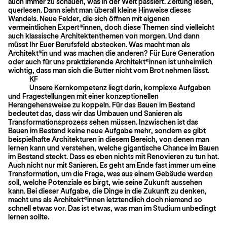
auch immer zu schauen, was in der Welt passiert. Zeitung lesen,
querlesen. Dann sieht man überall kleine Hinweise dieses
Wandels. Neue Felder, die sich öffnen mit eigenen
vermeintlichen Expert*innen, doch diese Themen sind vielleicht
auch klassische Architektenthemen von morgen. Und dann
müsst Ihr Euer Berufsfeld abstecken. Was macht man als
Architekt*in und was machen die anderen? Für Eure Generation
oder auch für uns praktizierende Architekt*innen ist unheimlich
wichtig, dass man sich die Butter nicht vom Brot nehmen lässt.
KF
Unsere Kernkompetenz liegt darin, komplexe Aufgaben
und Fragestellungen mit einer konzeptionellen
Herangehensweise zu koppeln. Für das Bauen im Bestand
bedeutet das, dass wir das Umbauen und Sanieren als
Transformationsprozess sehen müssen. Inzwischen ist das
Bauen im Bestand keine neue Aufgabe mehr, sondern es gibt
beispielhafte Architekturen in diesem Bereich, von denen man
lernen kann und verstehen, welche gigantische Chance im Bauen
im Bestand steckt. Dass es eben nichts mit Renovieren zu tun hat.
Auch nicht nur mit Sanieren. Es geht am Ende fast immer um eine
Transformation, um die Frage, was aus einem Gebäude werden
soll, welche Potenziale es birgt, wie seine Zukunft aussehen
kann. Bei dieser Aufgabe, die Dinge in die Zukunft zu denken,
macht uns als Architekt*innen letztendlich doch niemand so
schnell etwas vor. Das ist etwas, was man im Studium unbedingt
lernen sollte.