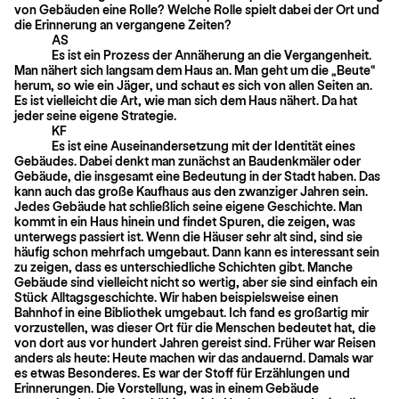
von Gebäuden eine Rolle? Welche Rolle spielt dabei der Ort und
die Erinnerung an vergangene Zeiten?
AS
Es ist ein Prozess der Annäherung an die Vergangenheit.
Man nähert sich langsam dem Haus an. Man geht um die „Beute“
herum, so wie ein Jäger, und schaut es sich von allen Seiten an.
Es ist vielleicht die Art, wie man sich dem Haus nähert. Da hat
jeder seine eigene Strategie.
KF
Es ist eine Auseinandersetzung mit der Identität eines
Gebäudes. Dabei denkt man zunächst an Baudenkmäler oder
Gebäude, die insgesamt eine Bedeutung in der Stadt haben. Das
kann auch das große Kaufhaus aus den zwanziger Jahren sein.
Jedes Gebäude hat schließlich seine eigene Geschichte. Man
kommt in ein Haus hinein und findet Spuren, die zeigen, was
unterwegs passiert ist. Wenn die Häuser sehr alt sind, sind sie
häufig schon mehrfach umgebaut. Dann kann es interessant sein
zu zeigen, dass es unterschiedliche Schichten gibt. Manche
Gebäude sind vielleicht nicht so wertig, aber sie sind einfach ein
Stück Alltagsgeschichte. Wir haben beispielsweise einen
Bahnhof in eine Bibliothek umgebaut. Ich fand es großartig mir
vorzustellen, was dieser Ort für die Menschen bedeutet hat, die
von dort aus vor hundert Jahren gereist sind. Früher war Reisen
anders als heute: Heute machen wir das andauernd. Damals war
es etwas Besonderes. Es war der Stoff für Erzählungen und
Erinnerungen. Die Vorstellung, was in einem Gebäude