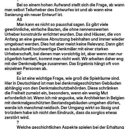
Bei so einem hohen Aufwand stellt sich die Frage, ab wann
man selbst Teilurheber des Entwurfes ist und ab wann eine
Sanierung ein neuer Entwurf ist.
AS
Man kann es nicht so pauschal sagen. Es gibt viele
gewöhnliche, einfache Bauten, die ohne nennenswerten
Urheber konstruktiv errichtet wurden. Das sind Häuser, die von
Anfang an eine gewisse Abnutzung beinhalten und immer wieder
um­gebaut werden. Dies hat aber meist keine Relevanz. Dann gibt
es baukulturell hochwertige Denkmäler mit einer starken
Urheberschaft, bei denen man vorsichtig ist, aber wenn man nur
zögerlich hantiert, kommt man nicht weit. Wir arbeiten daher eng
mit der Denkmalpflege zusammen. Das Ergebnis hängt oft von
einzelnen Personen ab.
KF
Es ist eine wichtige Frage, wie groß die Spielräume sind.
Hier in Deutschland ist man bei denkmalgeschützten Gebäuden
abhängig von den Denkmalschutzbehörden. Diese schränken
die Freiheit zumeist ein, besonders, wenn ein wenig Mut
erforderlich ist. Wenn ich mir angucke, wie Architekten in Belgien
mit denkmal­geschützten Bestandsgebäuden umgehen dürfen,
werde ich manchmal neidisch. Der Umgang wirkt so lässig und
trotzdem habe ich nicht den Eindruck, dass da sorglos etwas
zerstört wird.
?
Welche geschichtlichen Aspekte spielen bei der Erhaltung