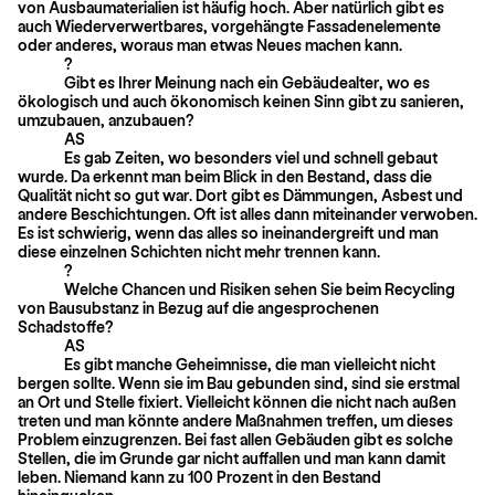
von Ausbaumaterialien ist häufig hoch. Aber natürlich gibt es
auch Wiederverwertbares, vorgehängte Fassadenelemente
oder anderes, woraus man etwas Neues machen kann.
?
Gibt es Ihrer Meinung nach ein Gebäudealter, wo es
ökologisch und auch ökonomisch keinen Sinn gibt zu sanieren,
umzubauen, anzubauen?
AS
Es gab Zeiten, wo besonders viel und schnell gebaut
wurde. Da erkennt man beim Blick in den Bestand, dass die
Qualität nicht so gut war. Dort gibt es Dämmungen, Asbest und
andere Beschichtungen. Oft ist alles dann miteinander verwoben.
Es ist schwierig, wenn das alles so ineinandergreift und man
diese einzelnen Schichten nicht mehr trennen kann.
?
Welche Chancen und Risiken sehen Sie beim Recycling
von Bausubstanz in Bezug auf die angesprochenen
Schadstoffe?
AS
Es gibt manche Geheimnisse, die man vielleicht nicht
bergen sollte. Wenn sie im Bau gebunden sind, sind sie erstmal
an Ort und Stelle fixiert. Vielleicht können die nicht nach außen
treten und man könnte andere Maßnahmen treffen, um dieses
Problem einzugrenzen. Bei fast allen Gebäuden gibt es solche
Stellen, die im Grunde gar nicht auffallen und man kann damit
leben. Niemand kann zu 100 Prozent in den Bestand