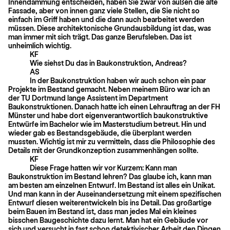
Innendämmung entscheiden, haben Sie zwar von außen die alte
Fassade, aber von innen ganz viele Stellen, die Sie nicht so
einfach im Griff haben und die dann auch bearbeitet werden
müssen. Diese architektonische Grundausbildung ist das, was
man immer mit sich trägt. Das ganze Berufsleben. Das ist
unheimlich wichtig.
KF
Wie siehst Du das in Baukonstruktion, Andreas?
AS
In der Baukonstruktion haben wir auch schon ein paar
Projekte im Bestand gemacht. Neben meinem Büro war ich an
der TU Dortmund lange Assistent im Department
Baukonstruktionen. Danach hatte ich einen Lehrauftrag an der FH
Münster und habe dort eigenverantwortlich baukonstruktive
Entwürfe im Bachelor wie im Masterstudium betreut. Hin und
wieder gab es Bestandsgebäude, die überplant werden
mussten. Wichtig ist mir zu vermitteln, dass die Philosophie des
Details mit der Grundkonzeption zusammenhängen sollte.
KF
Diese Frage hatten wir vor Kurzem: Kann man
Baukonstruktion im Bestand lehren? Das glaube ich, kann man
am besten am einzelnen Entwurf. Im Bestand ist alles ein Unikat.
Und man kann in der Auseinandersetzung mit einem spezifischen
Entwurf diesen weiterentwickeln bis ins Detail. Das großartige
beim Bauen im Bestand ist, dass man jedes Mal ein kleines
bisschen Baugeschichte dazu lernt. Man hat ein Gebäude vor
sich und versucht in fast schon detektivischer Arbeit den Dingen