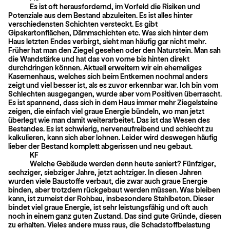
Es ist oft herausfordernd, im Vorfeld die Risiken und
Potenziale aus dem Bestand abzuleiten. Es ist alles hinter
verschiedensten Schichten versteckt. Es gibt
Gipskartonflächen, Dämmschichten etc. Was sich hinter dem
Haus letzten Endes verbirgt, sieht man häufig gar nicht mehr.
Früher hat man den Ziegel gesehen oder den Natur­stein. Man sah
die Wandstärke und hat das von vorne bis hinten direkt
durchdringen können. Aktuell erweitern wir ein ehemaliges
Kasernenhaus, welches sich beim Entkernen nochmal anders
zeigt und viel besser ist, als es zuvor erkennbar war. Ich bin vom
Schlechten ausgegangen, wurde aber vom Positiven überrascht.
Es ist spannend, dass sich in dem Haus immer mehr Ziegelsteine
zeigen, die einfach viel graue Energie bündeln, wo man jetzt
überlegt wie man damit weiterarbeitet. Das ist das Wesen des
Bestandes. Es ist schwierig, nervenaufreibend und schlecht zu
kalkulieren, kann sich aber lohnen. Leider wird deswegen häufig
lieber der Bestand komplett abgerissen und neu gebaut.
KF
Welche Gebäude werden denn heute saniert? Fünfziger,
sechziger, siebziger Jahre, jetzt achtziger. In diesen Jahren
wurden viele Baustoffe verbaut, die zwar auch graue Energie
binden, aber trotzdem rückgebaut werden müssen. Was bleiben
kann, ist zumeist der Rohbau, insbesondere Stahlbeton. Dieser
bindet viel graue Energie, ist sehr leistungsfähig und oft auch
noch in einem ganz guten Zustand. Das sind gute Gründe, diesen
zu erhalten. Vieles andere muss raus, die Schadstoffbelastung