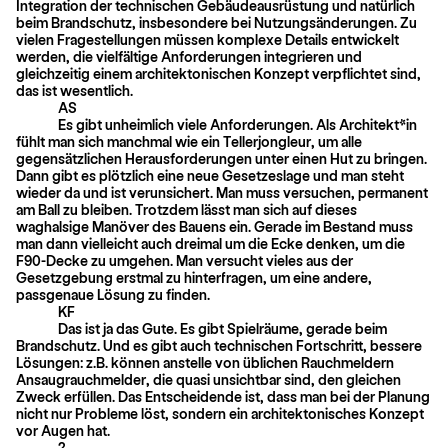
Integration der technischen Gebäudeausrüstung und natürlich
beim Brandschutz, insbesondere bei Nutzungsänderungen. Zu
vielen Fragestellungen müssen komplexe Details entwickelt
werden, die vielfältige Anforderungen inte­grieren und
gleichzeitig einem architektonischen Konzept verpflichtet sind,
das ist wesentlich.
AS
Es gibt unheimlich viele Anforderungen. Als Architekt*in
fühlt man sich manchmal wie ein Tellerjongleur, um alle
gegensätzlichen Herausforderungen unter einen Hut zu bringen.
Dann gibt es plötzlich eine neue Gesetzeslage und man steht
wieder da und ist verunsichert. Man muss versuchen, permanent
am Ball zu bleiben. Trotzdem lässt man sich auf dieses
waghalsige Manöver des Bauens ein. Gerade im Bestand muss
man dann vielleicht auch dreimal um die Ecke denken, um die
F90-Decke zu umgehen. Man versucht vieles aus der
Gesetzgebung erstmal zu hinterfragen, um eine andere,
passgenaue Lösung zu finden.
KF
Das ist ja das Gute. Es gibt Spielräume, gerade beim
Brandschutz. Und es gibt auch technischen Fortschritt, bessere
Lösungen: z.B. können anstelle von üblichen Rauchmeldern
Ansaugrauchmelder, die quasi unsichtbar sind, den gleichen
Zweck erfüllen. Das Entscheidende ist, dass man bei der Planung
nicht nur Probleme löst, sondern ein architektonisches Konzept
vor Augen hat.
?