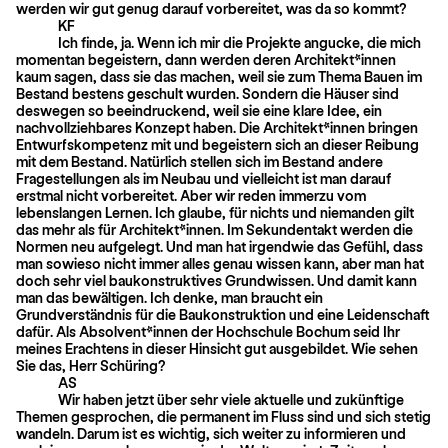
werden wir gut genug darauf vorbereitet, was da so kommt?
KF
Ich finde, ja. Wenn ich mir die Projekte angucke, die mich
momentan begeistern, dann werden deren Architekt*innen
kaum sagen, dass sie das machen, weil sie zum Thema Bauen im
Bestand bestens geschult wurden. Sondern die Häuser sind
deswegen so beeindruckend, weil sie eine klare Idee, ein
nachvollziehbares Konzept haben. Die Architekt*innen bringen
Entwurfskompetenz mit und begeistern sich an dieser Reibung
mit dem Bestand. Natürlich stellen sich im Bestand andere
Fragestellungen als im Neubau und vielleicht ist man darauf
erstmal nicht vorbe­reitet. Aber wir reden immerzu vom
lebenslangen Lernen. Ich glaube, für nichts und niemanden gilt
das mehr als für Architekt*innen. Im Sekundentakt werden die
Normen neu aufgelegt. Und man hat irgendwie das Gefühl, dass
man sowieso nicht immer alles genau wissen kann, aber man hat
doch sehr viel baukonstruktives Grundwissen. Und damit kann
man das bewältigen. Ich denke, man braucht ein
Grundverständnis für die Baukonstruktion und eine Leidenschaft
dafür. Als Absolvent*innen der Hochschule Bochum seid Ihr
meines Erachtens in dieser Hinsicht gut ausgebildet. Wie sehen
Sie das, Herr Schüring?
AS
Wir haben jetzt über sehr viele aktuelle und zukünftige
Themen gesprochen, die permanent im Fluss sind und sich stetig
wandeln. Darum ist es wichtig, sich weiter zu informieren und