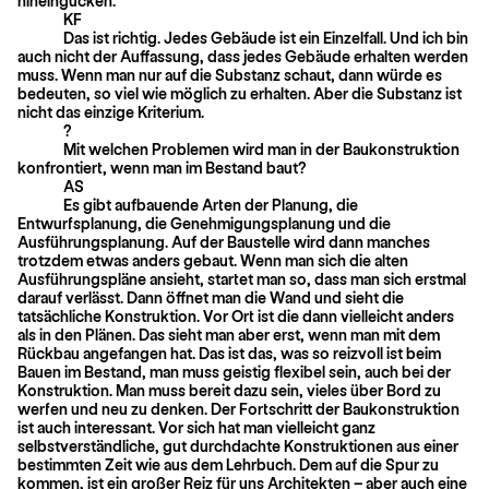
hineingucken.
KF
Das ist richtig. Jedes Gebäude ist ein Einzelfall. Und ich bin
auch nicht der Auffassung, dass jedes Gebäude erhalten werden
muss. Wenn man nur auf die Substanz schaut, dann würde es
bedeuten, so viel wie möglich zu erhalten. Aber die Sub­stanz ist
nicht das einzige Kriterium.
?
Mit welchen Problemen wird man in der Baukonstruktion
konfrontiert, wenn man im Bestand baut?
AS
Es gibt aufbauende Arten der Planung, die
Entwurfsplanung, die Genehmigungsplanung und die
Ausführungsplanung. Auf der Baustelle wird dann manches
trotzdem etwas anders gebaut. Wenn man sich die alten
Ausführungspläne ansieht, startet man so, dass man sich erstmal
darauf verlässt. Dann öffnet man die Wand und sieht die
tatsächliche Konstruktion. Vor Ort ist die dann vielleicht anders
als in den Plänen. Das sieht man aber erst, wenn man mit dem
Rückbau angefangen hat. Das ist das, was so reizvoll ist beim
Bauen im Bestand, man muss geistig flexibel sein, auch bei der
Konstruktion. Man muss bereit dazu sein, vieles über Bord zu
wer­fen und neu zu denken. Der Fortschritt der Baukonstruktion
ist auch interessant. Vor sich hat man vielleicht ganz
selbstverständliche, gut durchdachte Konstruk­tionen aus einer
bestimmten Zeit wie aus dem Lehrbuch. Dem auf die Spur zu
kommen, ist ein großer Reiz für uns Architekten – aber auch eine